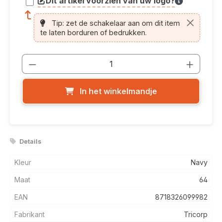
Dit artikel voorzien van uw logo?
article.printing.helptext
Tip: zet de schakelaar aan om dit item
te laten borduren of bedrukken.
Producthoeveelheid: Voer de gewenste
In het winkelmandje
Details
Kleur
Navy
Maat
64
EAN
8718326099982
Fabrikant
Tricorp