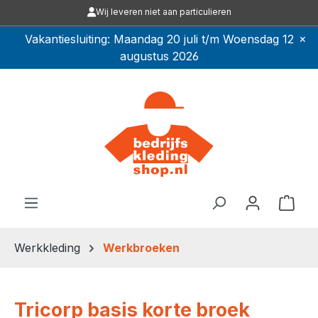
Wij leveren niet aan particulieren
Ga naar de hoofdinhoud
×
Vakantiesluiting: Maandag 20 juli t/m Woensdag 12
augustus 2026
Winkel
Werkkleding
Werkbroeken
Tricorp basis korte broek