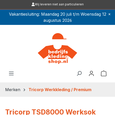
Wij leveren niet aan particulieren
Ga naar de hoofdinhoud
×
Vakantiesluiting: Maandag 20 juli t/m Woensdag 12
augustus 2026
Winkel
Merken
Tricorp Werkkleding / Premium
Tricorp TSD8000 Werksok