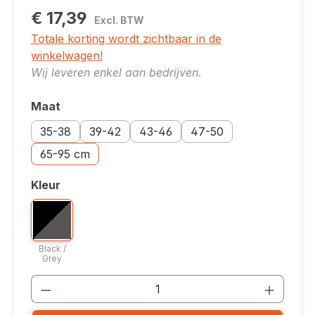
€ 17,39
Excl. BTW
Totale korting wordt zichtbaar in de
winkelwagen!
Wij leveren enkel aan bedrijven.
Maat
Selecteer
Accessoires: 35-38
Accessoires: 39-42
Accessoires: 43-46
Accessoires: 47-50
35-38
39-42
43-46
47-50
Accessoires: 65-95 cm
65-95 cm
Kleur
Selecteer
Bicolor optie: Black / Grey
Black / Grey
Black /
Grey
Producthoeveelheid: Voer de gewenste