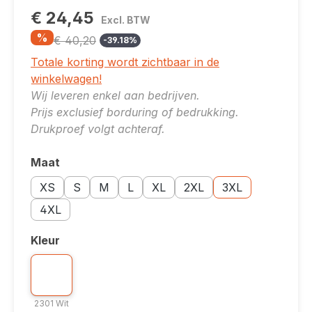
€ 24,45
Excl. BTW
%
€ 40,20
-39.18%
Totale korting wordt zichtbaar in de
winkelwagen!
Wij leveren enkel aan bedrijven.
Prijs exclusief borduring of bedrukking.
Drukproef volgt achteraf.
Maat
Selecteer
Maatoptie: XS
Maatoptie: S
Maatoptie: M
Maatoptie: L
Maatoptie: XL
Maatoptie: 2XL
Maatoptie: 3XL
XS
S
M
L
XL
2XL
3XL
Maatoptie: 4XL
4XL
Kleur
Selecteer
Kleuroptie: 2301 Wit
2301 Wit
2301 Wit