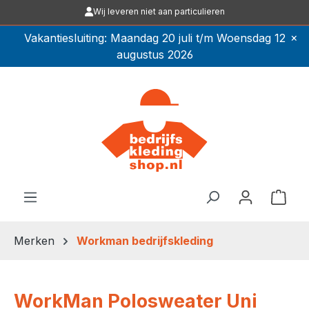
Wij leveren niet aan particulieren
Ga naar de hoofdinhoud
×
Vakantiesluiting: Maandag 20 juli t/m Woensdag 12
augustus 2026
Winkel
Merken
Workman bedrijfskleding
WorkMan Polosweater Uni