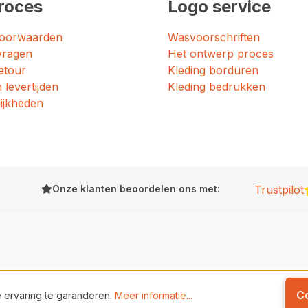
roces
Logo service
oorwaarden
Wasvoorschriften
vragen
Het ontwerp proces
etour
Kleding borduren
 levertijden
Kleding bedrukken
ijkheden
Onze klanten beoordelen ons met:
Trustpilot
C
 ervaring te garanderen.
Meer informatie...