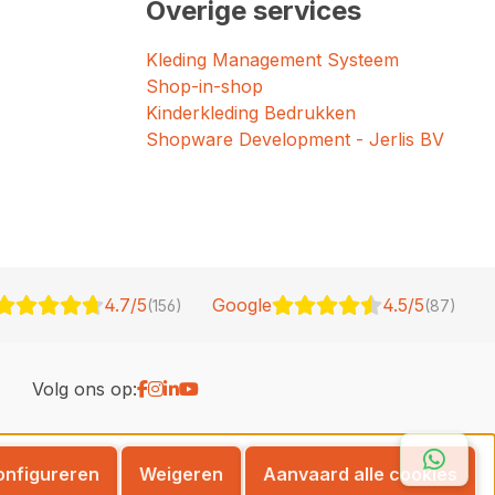
Overige services
Kleding Management Systeem
Shop-in-shop
Kinderkleding Bedrukken
Shopware Development - Jerlis BV
4.7/5
Google
4.5/5
(156)
(87)
Volg ons op:
Whats
onfigureren
Weigeren
Aanvaard alle cookies