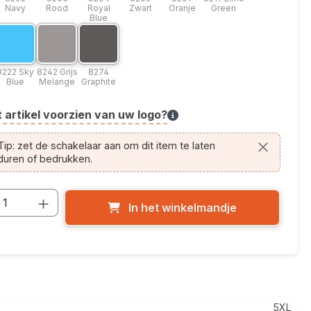
Navy
Rood
Royal
Zwart
Oranje
Green
Blue
ie: 8220 Groen
leuroptie: 8222 Sky Blue
Kleuroptie: 8242 Grijs Melange
Kleuroptie: 8274 Graphite
 Groen
8222 Sky Blue
8242 Grijs Melange
8274 Graphite
8222 Sky
8242 Grijs
8274
Blue
Melange
Graphite
t artikel voorzien van uw logo?
cle.printing.helptext
ip: zet de schakelaar aan om dit item te laten
duren of bedrukken.
cthoeveelheid: Voer de gewenste hoevee
In het winkelmandje
5XL