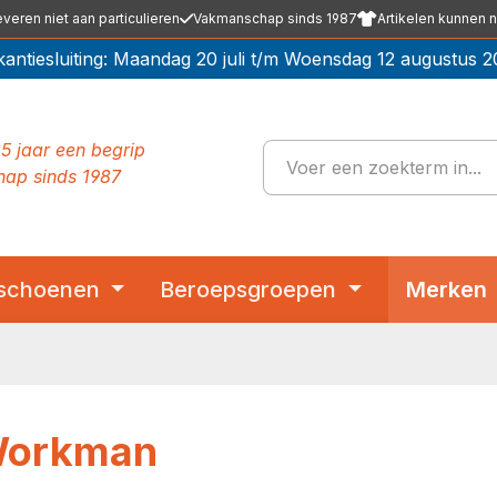
everen niet aan particulieren
Vakmanschap sinds 1987
Artikelen kunnen n
kantiesluiting: Maandag 20 juli t/m Woensdag 12 augustus 2
5 jaar een begrip
ap sinds 1987
schoenen
Beroepsgroepen
Merken
Workman