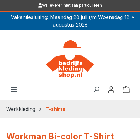
Wij leveren niet aan particulieren
Ga naar de hoofdinhoud
×
Vakantiesluiting: Maandag 20 juli t/m Woensdag 12
augustus 2026
Winkel
Werkkleding
T-shirts
Workman Bi-color T-Shirt