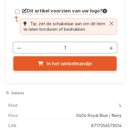
Dit artikel voorzien van uw logo?
article.printing.helptext
Tip: zet de schakelaar aan om dit item
te laten borduren of bedrukken.
Producthoeveelheid: Voer de gewenste
In het winkelmandje
Details
Maat
L
Kleur
0404 Royal Blue / Navy
EAN
8717056578514