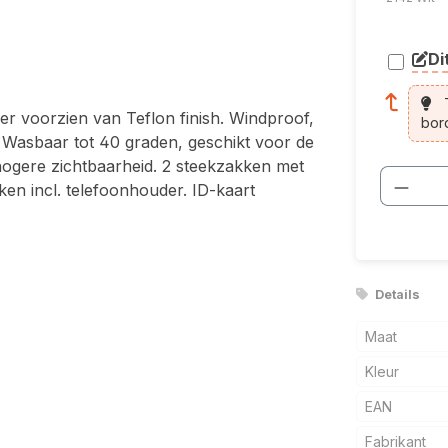
Di
arti
T
voorzien van Teflon finish. Windproof,
bor
. Wasbaar tot 40 graden, geschikt voor de
hogere zichtbaarheid. 2 steekzakken met
Produ
en incl. telefoonhouder. ID-kaart
Details
Maat
Kleur
EAN
Fabrikant