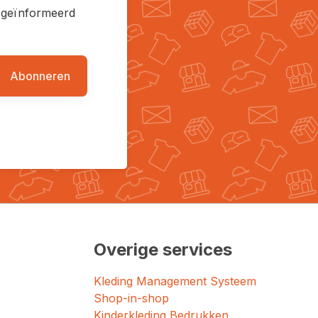
en geïnformeerd
Abonneren
Overige services
Kleding Management Systeem
Shop-in-shop
Kinderkleding Bedrukken