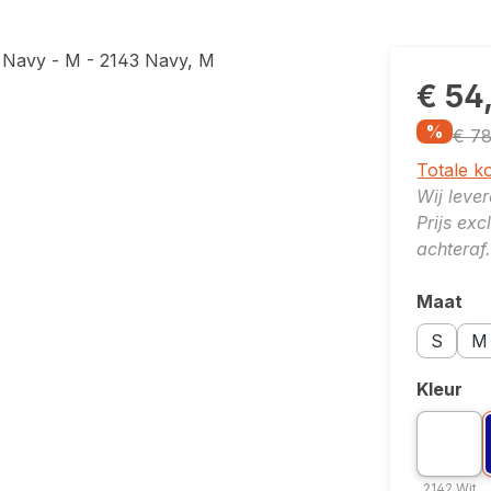
€ 54
%
€ 78
Totale k
Wij leve
Prijs ex
achteraf.
Maat
Selecte
Maatopti
Maa
S
M
Kleur
Selecte
Kleuropti
K
2142
2142 Wit