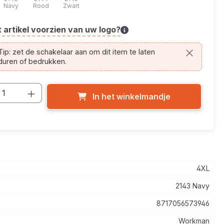
Navy
Rood
Zwart
t artikel voorzien van uw logo?
cle.printing.helptext
ip: zet de schakelaar aan om dit item te laten
duren of bedrukken.
cthoeveelheid: Voer de gewenste hoevee
In het winkelmandje
4XL
2143 Navy
8717056573946
Workman