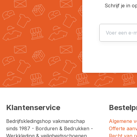
Schrijf je in 
Klantenservice
Bestelp
Bedrijfskledingshop vakmanschap
Algemene v
sinds 1987 - Borduren & Bedrukken -
Offerte aan
Werkkleding & veiligheidsschoenen
Recht van r