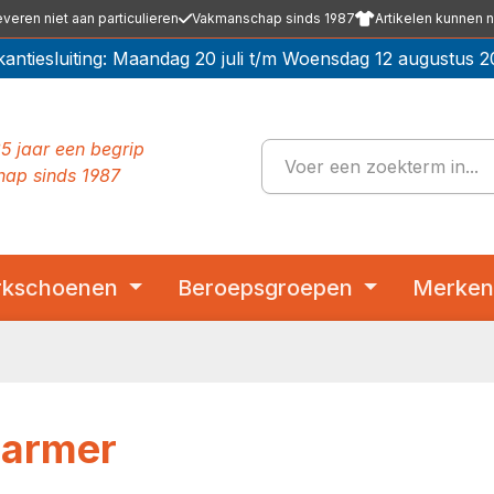
everen niet aan particulieren
Vakmanschap sinds 1987
Artikelen kunnen n
kantiesluiting: Maandag 20 juli t/m Woensdag 12 augustus 2
5 jaar een begrip
ap sinds 1987
kschoenen
Beroepsgroepen
Merke
armer