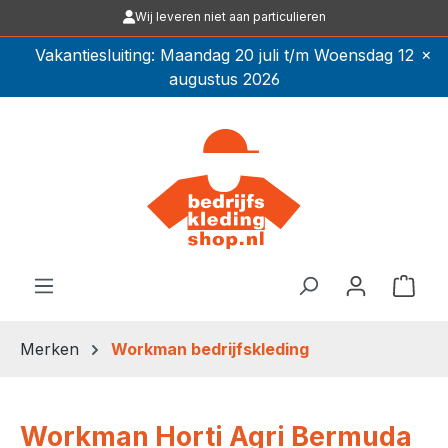
Wij leveren niet aan particulieren
Ga naar de hoofdinhoud
×
Vakantiesluiting: Maandag 20 juli t/m Woensdag 12
augustus 2026
Winkel
Merken
Workman bedrijfskleding
Workman Horti Agri Bermuda