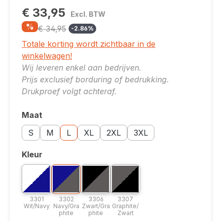
€ 33,95
Excl. BTW
%
€ 34,95
-2.86%
Totale korting wordt zichtbaar in de
winkelwagen!
Wij leveren enkel aan bedrijven.
Prijs exclusief borduring of bedrukking.
Drukproef volgt achteraf.
Maat
Selecteer
Maatoptie: S
Maatoptie: M
Maatoptie: L
Maatoptie: XL
Maatoptie: 2XL
Maatoptie: 3XL
S
M
L
XL
2XL
3XL
Kleur
Selecteer
Bicolor optie: 3301 Wit/Navy
Bicolor optie: 3302 Navy/Graphite
Bicolor optie: 3306 Zwart/Graphite
Bicolor optie: 3307 Graphite/
3301 Wit/Navy
3302 Navy/Graphite
3306 Zwart/Graphite
3307 Graphite/Zwart
3301
3302
3306
3307
Wit/Navy
Navy/Gra
Zwart/Gra
Graphite/
phite
phite
Zwart