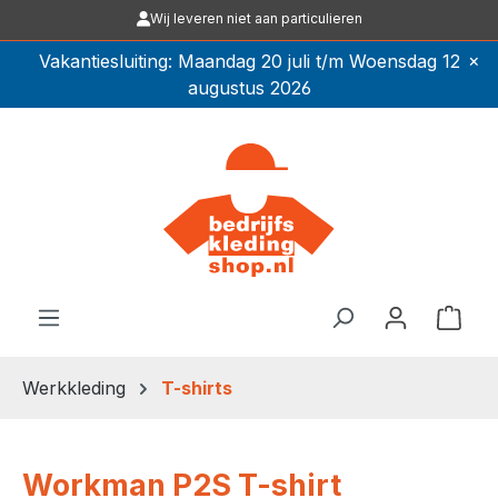
Wij leveren niet aan particulieren
Ga naar de hoofdinhoud
×
Vakantiesluiting: Maandag 20 juli t/m Woensdag 12
augustus 2026
Winkel
Werkkleding
T-shirts
Workman P2S T-shirt