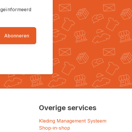
en geïnformeerd
Abonneren
Overige services
Kleding Management Systeem
Shop-in-shop