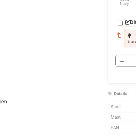
Navy
Di
arti
T
bor
Produ
Details
ien
Kleur
Maat
EAN