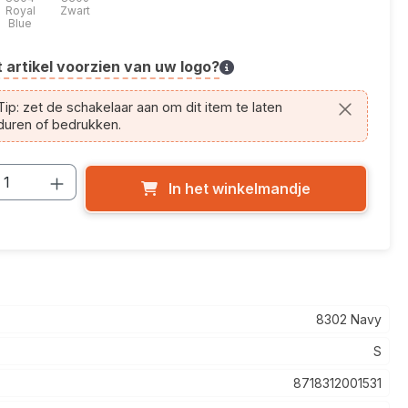
Royal
Zwart
Blue
t artikel voorzien van uw logo?
cle.printing.helptext
ip: zet de schakelaar aan om dit item te laten
duren of bedrukken.
cthoeveelheid: Voer de gewenste hoevee
In het winkelmandje
8302 Navy
S
8718312001531