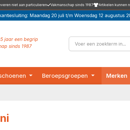
everen niet aan particulieren
Vakmanschap sinds 1987
Artikelen kunnen n
kantiesluiting: Maandag 20 juli t/m Woensdag 12 augustus 2
5 jaar een begrip
ap sinds 1987
schoenen
Beroepsgroepen
Merken
ni