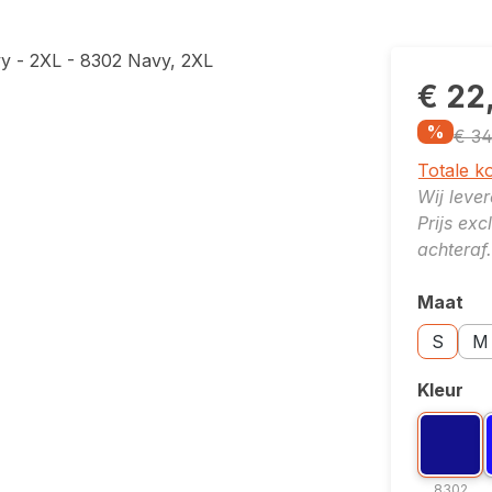
€ 22
%
€ 34
Totale k
Wij leve
Prijs ex
achteraf.
Maat
Selecte
Maatopti
Maa
S
M
Kleur
Selecte
Kleuropt
K
8302
8302