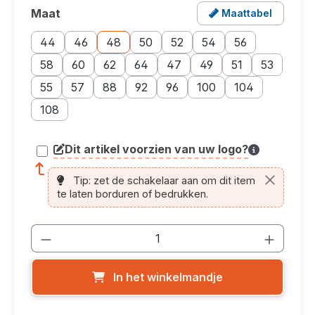
Maat
Maattabel
Selecteer
Opent een popup met de maattabel voor dit produ
Maatoptie: 44
Maatoptie: 46
Maatoptie: 48
Maatoptie: 50
Maatoptie: 52
Maatoptie: 54
Maatoptie: 56
44
46
48
50
52
54
56
Maatoptie: 58
Maatoptie: 60
Maatoptie: 62
Maatoptie: 64
Maatoptie: 47
Maatoptie: 49
Maatoptie: 51
Maatoptie: 
58
60
62
64
47
49
51
53
Maatoptie: 55
Maatoptie: 57
Maatoptie: 88
Maatoptie: 92
Maatoptie: 96
Maatoptie: 100
Maatoptie: 104
55
57
88
92
96
100
104
Maatoptie: 108
108
Dit artikel voorzien van uw logo?
article.printing.helptext
Tip: zet de schakelaar aan om dit item
te laten borduren of bedrukken.
Producthoeveelheid: Voer de gewenste
In het winkelmandje