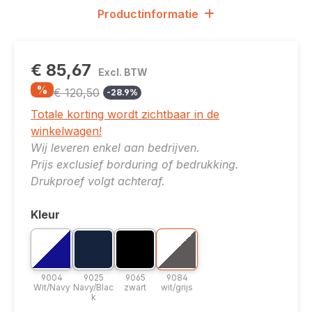
Productinformatie
€ 85,67
Excl. BTW
%
€ 120,50
-28.9%
Totale korting wordt zichtbaar in de
winkelwagen!
Wij leveren enkel aan bedrijven.
Prijs exclusief borduring of bedrukking.
Drukproef volgt achteraf.
Kleur
Selecteer
Bicolor optie: 9004 Wit/Navy
Kleuroptie: 9025 Navy/Black
Kleuroptie: 9065 zwart
Bicolor optie: 9084 wit/grijs
9004 Wit/Navy
9025 Navy/Black
9065 zwart
9084 wit/grijs
9004
9025
9065
9084
Wit/Navy
Navy/Blac
zwart
wit/grijs
k