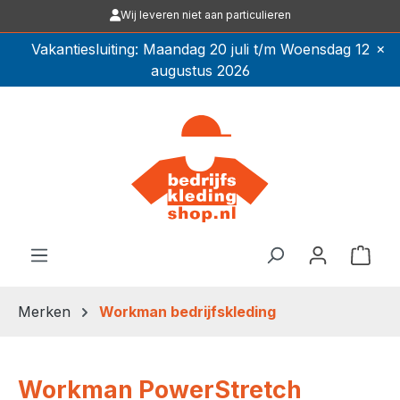
Wij leveren niet aan particulieren
Ga naar de hoofdinhoud
×
Vakantiesluiting: Maandag 20 juli t/m Woensdag 12
augustus 2026
Winkel
Merken
Workman bedrijfskleding
Workman PowerStretch