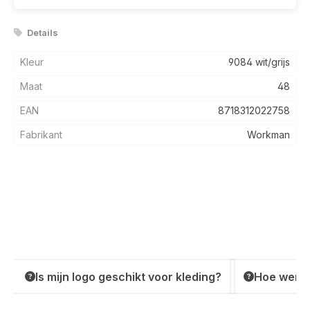
Details
Kleur
9084 wit/grijs
Maat
48
EAN
8718312022758
Fabrikant
Workman
Is mijn logo geschikt voor kleding?
Hoe werkt