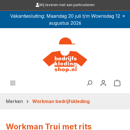
Wij leveren niet aan particulieren
Ga naar de hoofdinhoud
×
Vakantiesluiting: Maandag 20 juli t/m Woensdag 12
augustus 2026
Winkel
Merken
Workman bedrijfskleding
Workman Trui met rits