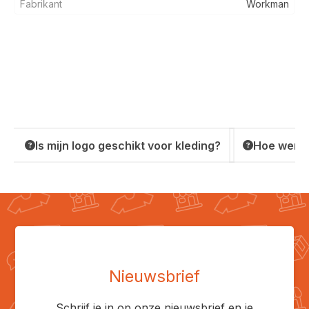
Fabrikant
Workman
Is mijn logo geschikt voor kleding?
Hoe werkt
Nieuwsbrief
Schrijf je in op onze nieuwsbrief en je