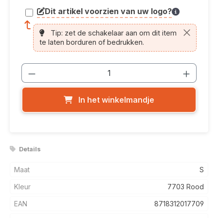
Dit artikel voorzien van uw logo?
article.printing.helptext
Tip: zet de schakelaar aan om dit item
te laten borduren of bedrukken.
Producthoeveelheid: Voer de gewenste
In het winkelmandje
Details
Maat
S
Kleur
7703 Rood
EAN
8718312017709