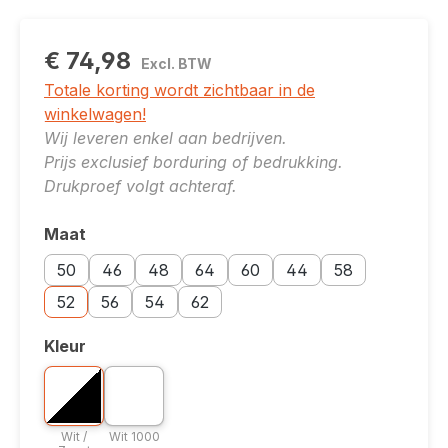
€ 74,98
Excl. BTW
Totale korting wordt zichtbaar in de
winkelwagen!
Wij leveren enkel aan bedrijven.
Prijs exclusief borduring of bedrukking.
Drukproef volgt achteraf.
Maat
Selecteer
Maatoptie: 50
Maatoptie: 46
Maatoptie: 48
Maatoptie: 64
Maatoptie: 60
Maatoptie: 44
Maatoptie: 58
50
46
48
64
60
44
58
Maatoptie: 52
Maatoptie: 56
Maatoptie: 54
Maatoptie: 62
52
56
54
62
Kleur
Selecteer
Bicolor optie: Wit / Zwart 1099
Kleuroptie: Wit 1000
Wit / Zwart 1099
Wit 1000
Wit /
Wit 1000