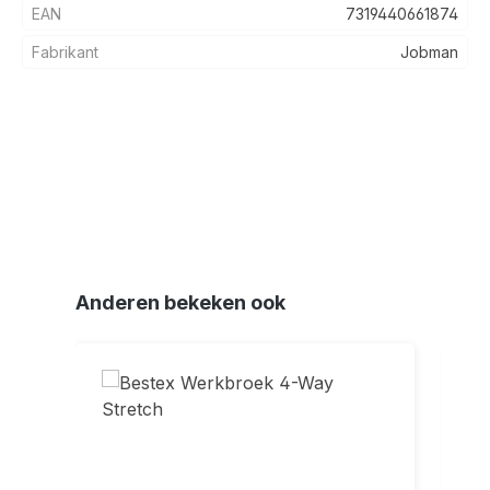
EAN
7319440661874
Fabrikant
Jobman
Productgalerij overslaan
Anderen bekeken ook