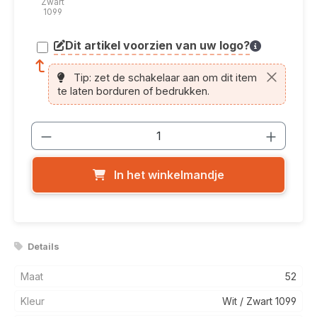
Zwart
1099
Dit artikel voorzien van uw logo?
article.printing.helptext
Tip: zet de schakelaar aan om dit item
te laten borduren of bedrukken.
Producthoeveelheid: Voer de gewenste
In het winkelmandje
Details
Maat
52
Kleur
Wit / Zwart 1099